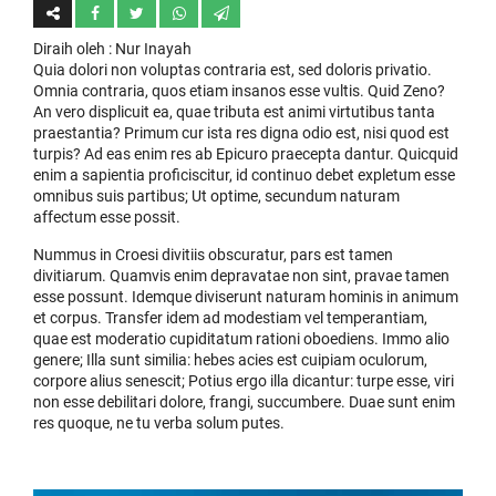
Diraih oleh
: Nur Inayah
Quia dolori non voluptas contraria est, sed doloris privatio.
Omnia contraria, quos etiam insanos esse vultis. Quid Zeno?
An vero displicuit ea, quae tributa est animi virtutibus tanta
praestantia? Primum cur ista res digna odio est, nisi quod est
turpis? Ad eas enim res ab Epicuro praecepta dantur. Quicquid
enim a sapientia proficiscitur, id continuo debet expletum esse
omnibus suis partibus; Ut optime, secundum naturam
affectum esse possit.
Nummus in Croesi divitiis obscuratur, pars est tamen
divitiarum. Quamvis enim depravatae non sint, pravae tamen
esse possunt. Idemque diviserunt naturam hominis in animum
et corpus. Transfer idem ad modestiam vel temperantiam,
quae est moderatio cupiditatum rationi oboediens. Immo alio
genere; Illa sunt similia: hebes acies est cuipiam oculorum,
corpore alius senescit; Potius ergo illa dicantur: turpe esse, viri
non esse debilitari dolore, frangi, succumbere. Duae sunt enim
res quoque, ne tu verba solum putes.